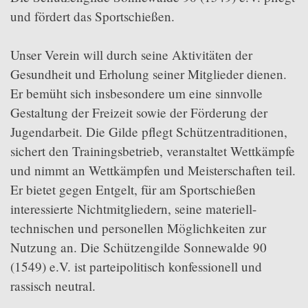
Mitglied werden
und fördert das Sportschießen.
Links
Unser Verein will durch seine Aktivitäten der
Stilles Gedenken
Gesundheit und Erholung seiner Mitglieder dienen.
Er bemüht sich insbesondere um eine sinnvolle
Sportbereiche
Gestaltung der Freizeit sowie der Förderung der
Brauchtum
Jugendarbeit. Die Gilde pflegt Schützentraditionen,
Vereinsleben
sichert den Trainingsbetrieb, veranstaltet Wettkämpfe
Sonstiges
und nimmt an Wettkämpfen und Meisterschaften teil.
Downloads
Er bietet gegen Entgelt, für am Sportschießen
interessierte Nichtmitgliedern, seine materiell-
Intern
technischen und personellen Möglichkeiten zur
Nutzung an. Die Schützengilde Sonnewalde 90
(1549) e.V. ist parteipolitisch konfessionell und
rassisch neutral.