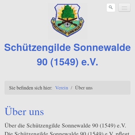
Schützengilde Sonnewalde
90 (1549) e.V.
Verein
Sie befinden sich hier:
Verein
/
Über uns
Über uns
Vorstand
Über uns
Sportstätten
Über die Schützengilde Sonnewalde 90 (1549) e.V.
Vereinszimmer
Die Schützengilde Sonnewalde 90 (1549) e.V. pflegt