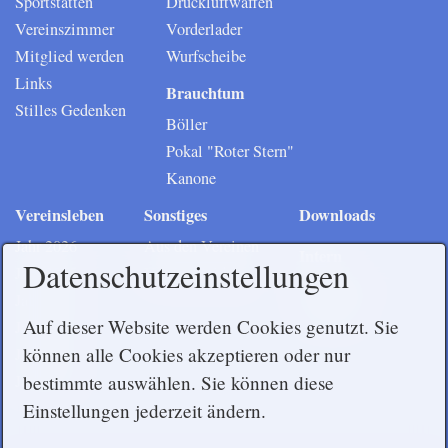
Sportstätten
Druckluftwaffen
Vereinszimmer
Vorderlader
Mitglied werden
Wurfscheibe
Links
Brauchtum
Stilles Gedenken
Böller
Pokal "Roter Stern"
Kanone
Vereinsleben
Sonstiges
Downloads
Jahr 2026
Aus den Vereinen
Intern
Datenschutzeinstellungen
Jahr 2025
Vereinskleidung
Mitglieder
Jahr 2024
Vorstand
Auf dieser Website werden Cookies genutzt. Sie
Jahr 2023
können alle Cookies akzeptieren oder nur
Jahr 2022
Jahr 2021
bestimmte auswählen. Sie können diese
Einstellungen jederzeit ändern.