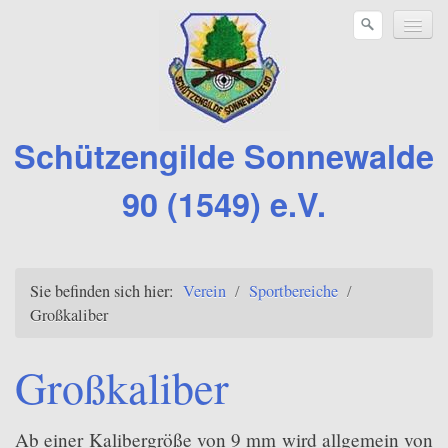
Schützengilde Sonnewalde
90 (1549) e.V.
Verein
Sie befinden sich hier:
Verein
/
Sportbereiche
/
Sportbereiche
Großkaliber
Kleinkaliber
Großkaliber
Großkaliber
Druckluftwaffen
Ab einer Kalibergröße von 9 mm wird allgemein von